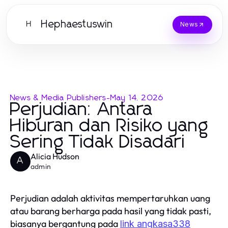
Hephaestuswin
H
News
News & Media Publishers
-
May 14, 2026
Perjudian: Antara
Hiburan dan Risiko yang
Sering Tidak Disadari
Alicia Hudson
A
admin
Perjudian adalah aktivitas mempertaruhkan uang
atau barang berharga pada hasil yang tidak pasti,
biasanya bergantung pada
link angkasa338