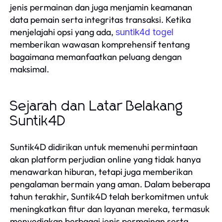
jenis permainan dan juga menjamin keamanan
data pemain serta integritas transaksi. Ketika
menjelajahi opsi yang ada,
suntik4d togel
memberikan wawasan komprehensif tentang
bagaimana memanfaatkan peluang dengan
maksimal.
Sejarah dan Latar Belakang
Suntik4D
Suntik4D didirikan untuk memenuhi permintaan
akan platform perjudian online yang tidak hanya
menawarkan hiburan, tetapi juga memberikan
pengalaman bermain yang aman. Dalam beberapa
tahun terakhir, Suntik4D telah berkomitmen untuk
meningkatkan fitur dan layanan mereka, termasuk
menyediakan berbagai jenis permainan serta