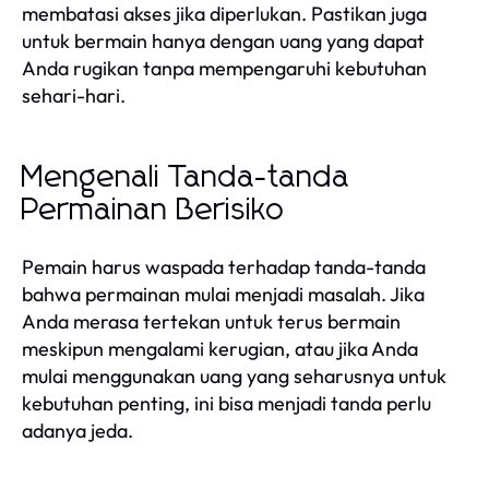
membatasi akses jika diperlukan. Pastikan juga
untuk bermain hanya dengan uang yang dapat
Anda rugikan tanpa mempengaruhi kebutuhan
sehari-hari.
Mengenali Tanda-tanda
Permainan Berisiko
Pemain harus waspada terhadap tanda-tanda
bahwa permainan mulai menjadi masalah. Jika
Anda merasa tertekan untuk terus bermain
meskipun mengalami kerugian, atau jika Anda
mulai menggunakan uang yang seharusnya untuk
kebutuhan penting, ini bisa menjadi tanda perlu
adanya jeda.