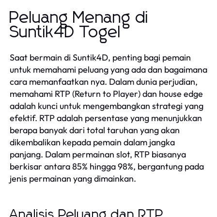
Peluang Menang di
Suntik4D Togel
Saat bermain di Suntik4D, penting bagi pemain
untuk memahami peluang yang ada dan bagaimana
cara memanfaatkan nya. Dalam dunia perjudian,
memahami RTP (Return to Player) dan house edge
adalah kunci untuk mengembangkan strategi yang
efektif. RTP adalah persentase yang menunjukkan
berapa banyak dari total taruhan yang akan
dikembalikan kepada pemain dalam jangka
panjang. Dalam permainan slot, RTP biasanya
berkisar antara 85% hingga 98%, bergantung pada
jenis permainan yang dimainkan.
Analisis Peluang dan RTP