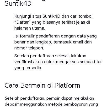
Suntik4D
Kunjungi situs Suntik4D dan cari tombol
“Daftar” yang biasanya terlihat jelas di
halaman utama.
Isi formulir pendaftaran dengan data yang
benar dan lengkap, termasuk email dan
nomor telepon.
Setelah pendaftaran selesai, lakukan
verifikasi akun untuk mengakses semua fitur
yang tersedia.
Cara Bermain di Platform
Setelah pendaftaran, pemain dapat melakukan
deposit menggunakan metode pembayaran yang