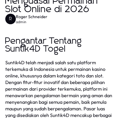
Menguasai Permainan
Slot Online di 2026
Roger Schneider
R
admin
Pengantar Tentang
Suntik4D Togel
Suntik4D telah menjadi salah satu platform
terkemuka di Indonesia untuk permainan kasino
online, khususnya dalam kategori toto dan slot.
Dengan fitur-fitur inovatif dan beberapa pilihan
permainan dari provider terkemuka, platform ini
menawarkan pengalaman bermain yang aman dan
menyenangkan bagi semua pemain, baik pemula
maupun yang sudah berpengalaman. Pasar luas
yang disediakan oleh Suntik4D mencakup berbagai