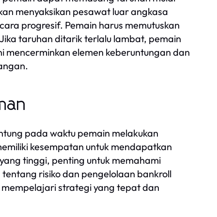
akan menyaksikan pesawat luar angkasa
ecara progresif. Pemain harus memutuskan
ika taruhan ditarik terlalu lambat, pemain
 ini mencerminkan elemen keberuntungan dan
nangan.
eman
gantung pada waktu pemain melakukan
emiliki kesempatan untuk mendapatkan
yang tinggi, penting untuk memahami
entang risiko dan pengelolaan bankroll
k mempelajari strategi yang tepat dan