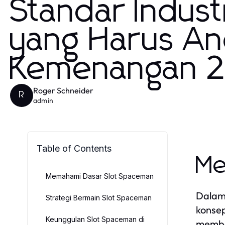
Standar Indust
yang Harus And
Kemenangan 
Roger Schneider
R
admin
Table of Contents
Me
Memahami Dasar Slot Spaceman
Dalam 
Strategi Bermain Slot Spaceman
konsep
Keunggulan Slot Spaceman di
membe