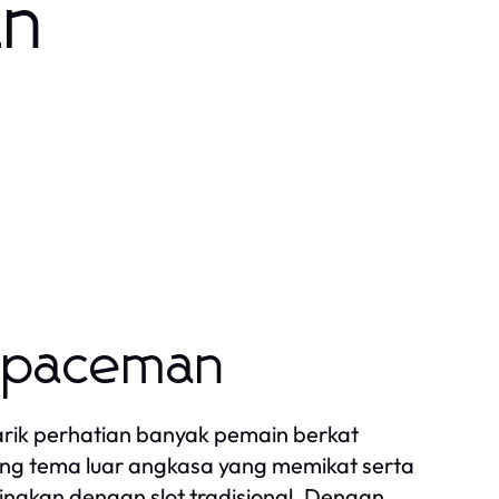
an
 Spaceman
rik perhatian banyak pemain berkat
ung tema luar angkasa yang memikat serta
gkan dengan slot tradisional. Dengan