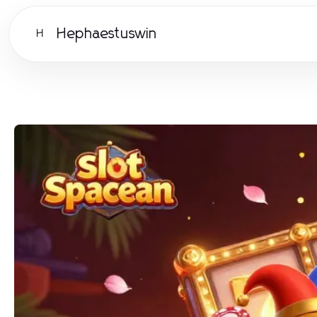
Hephaestuswin
H