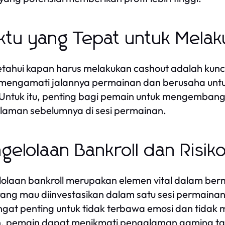
tu yang Tepat untuk Melak
ahui kapan harus melakukan cashout adalah kunci
 mengamati jalannya permainan dan berusaha untu
 Untuk itu, penting bagi pemain untuk mengembang
laman sebelumnya di sesi permainan.
gelolaan Bankroll dan Risik
olaan bankroll merupakan elemen vital dalam berm
ang mau diinvestasikan dalam satu sesi permainan 
angat penting untuk tidak terbawa emosi dan tidak
lin, pemain dapat menikmati pengalaman gaming 