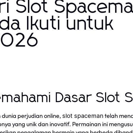
ri Slot Spacem
a Ikuti untuk
2026
mahami Dasar Slot
dunia perjudian online,
telah mena
slot spaceman
nya yang unik dan inovatif. Permainan ini mengus
rikan pengalaman bermain yang berbeda dibandin