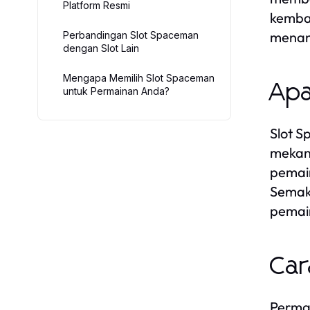
Platform Resmi
kemba
menang
Perbandingan Slot Spaceman
dengan Slot Lain
Mengapa Memilih Slot Spaceman
Apa
untuk Permainan Anda?
Slot 
mekani
pemai
Semaki
pemai
Car
Permai