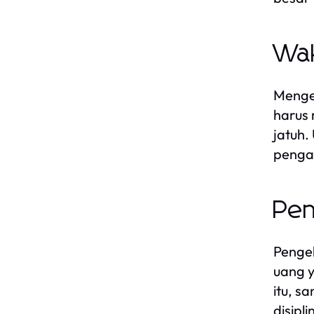
Wak
Menget
harus
jatuh.
penga
Pen
Pengel
uang y
itu, s
disip