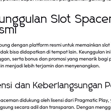
unggulan Slot Space
smi
bung dengan platform resmi untuk memainkan sl
idak bisa didapatkan di tempat lain. Keunggulan ini
gan, serta bonus dan promosi yang menarik bagi
n menjadi lebih terjamin dan menyenangkan.
ensi dan Keberlangsungan 
paceman didukung oleh lisensi dari Pragmatic Pla
ngsung secara adil dan transparan. Dengan meng