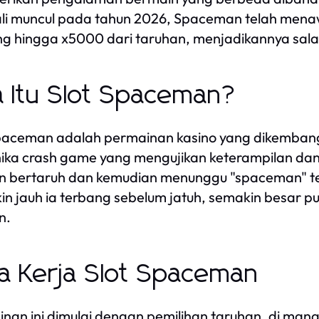
li muncul pada tahun 2026, Spaceman telah men
 hingga x5000 dari taruhan, menjadikannya salah 
 Itu Slot Spaceman?
Spaceman adalah permainan kasino yang dikembang
ka crash game yang mengujikan keterampilan dan
n bertaruh dan kemudian menunggu "spaceman" t
n jauh ia terbang sebelum jatuh, semakin besar 
n.
a Kerja Slot Spaceman
nan ini dimulai dengan pemilihan taruhan, di ma