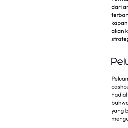
dari a
terban
kapan 
akan k
strate
Pel
Peluan
casho
hadiah
bahwa 
yang b
menga