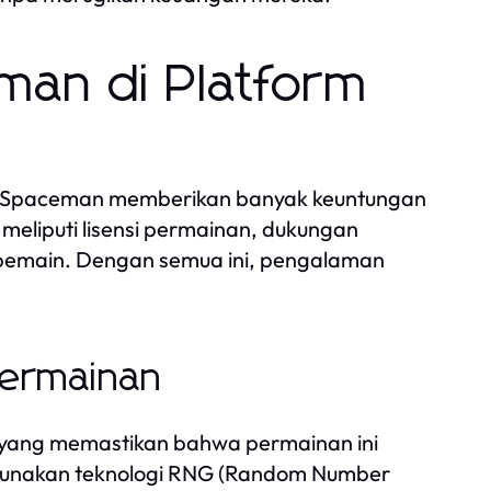
man di Platform
ot Spaceman memberikan banyak keuntungan
 meliputi lisensi permainan, dukungan
 pemain. Dengan semua ini, pengalaman
Permainan
y, yang memastikan bahwa permainan ini
gunakan teknologi RNG (Random Number