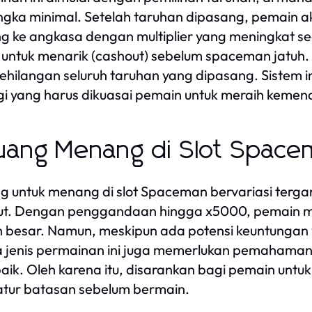
ngka minimal. Setelah taruhan dipasang, pemain 
g ke angkasa dengan multiplier yang meningkat s
untuk menarik (cashout) sebelum spaceman jatuh. J
ehilangan seluruh taruhan yang dipasang. Sistem
gi yang harus dikuasai pemain untuk meraih keme
uang Menang di Slot Spac
g untuk menang di slot Spaceman bervariasi ter
ut. Dengan penggandaan hingga x5000, pemain m
 besar. Namun, meskipun ada potensi keuntungan 
jenis permainan ini juga memerlukan pemahaman t
aik. Oleh karena itu, disarankan bagi pemain untu
tur batasan sebelum bermain.