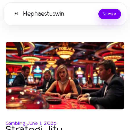
Hephaestuswin
H
News
Gambling
-
June 1, 2026