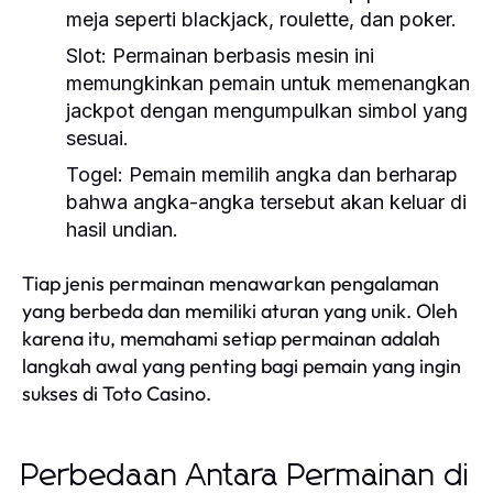
meja seperti blackjack, roulette, dan poker.
Slot:
Permainan berbasis mesin ini
memungkinkan pemain untuk memenangkan
jackpot dengan mengumpulkan simbol yang
sesuai.
Togel:
Pemain memilih angka dan berharap
bahwa angka-angka tersebut akan keluar di
hasil undian.
Tiap jenis permainan menawarkan pengalaman
yang berbeda dan memiliki aturan yang unik. Oleh
karena itu, memahami setiap permainan adalah
langkah awal yang penting bagi pemain yang ingin
sukses di Toto Casino.
Perbedaan Antara Permainan di