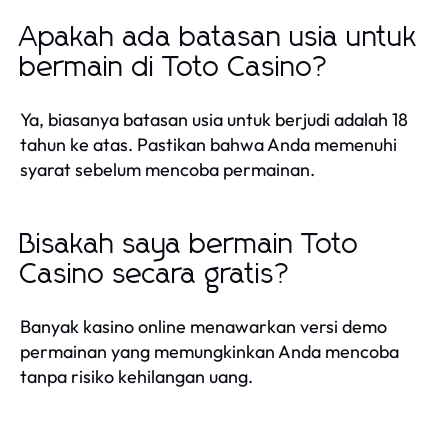
Apakah ada batasan usia untuk
bermain di Toto Casino?
Ya, biasanya batasan usia untuk berjudi adalah 18
tahun ke atas. Pastikan bahwa Anda memenuhi
syarat sebelum mencoba permainan.
Bisakah saya bermain Toto
Casino secara gratis?
Banyak kasino online menawarkan versi demo
permainan yang memungkinkan Anda mencoba
tanpa risiko kehilangan uang.