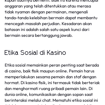
kapan saatnya berhenti. Baik itu karena mencapai
anggaran yang telah ditentukkan atau merasa
tidak nyaman dengan permainan, mengenali
tanda-tanda kelebihan bermain dapat membantu
mencegah masalah perjudian. Kesadaran akan
batasan ini adalah salah satu aspek kunci dari
bermain secara bertanggung jawab.
Etika Sosial di Kasino
Etika sosial memainkan peran penting saat berada
di casino, baik fisik maupun online. Pemain harus
memperlakukan sesama pemain dan staf dengan
hormat. Di kasino fisik, ini termasuk tidak berteriak
dan menghormati ruang pribadi pemain lain. Di
dunia online, komunikasikan dengan sopan saat
berinteraksi melalui chat. Mematuhi etika sosial ini