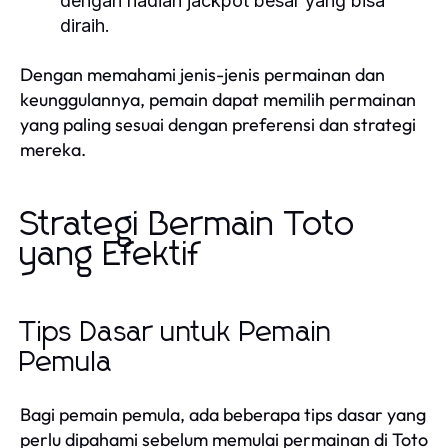
dengan hadiah jackpot besar yang bisa
diraih.
Dengan memahami jenis-jenis permainan dan
keunggulannya, pemain dapat memilih permainan
yang paling sesuai dengan preferensi dan strategi
mereka.
Strategi Bermain Toto
yang Efektif
Tips Dasar untuk Pemain
Pemula
Bagi pemain pemula, ada beberapa tips dasar yang
perlu dipahami sebelum memulai permainan di Toto