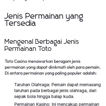
Jenis Permainan yang
Tersedia
Mengenal Berbagai Jenis
Permainan Toto
Toto Casino menawarkan beragam jenis
permainan yang dapat dinikmati oleh para pemain.
Di antara permainan yang paling populer adalah:
Taruhan Olahraga:
Pemain dapat memasang
taruhan pada berbagai jenis olahraga, dari
sepak bola hingga balap kuda.
Permainan Kasino:
Ini mencakup permainan