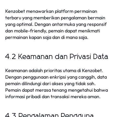
Kenzobet menawarkan platform permainan
terbaru yang memberikan pengalaman bermain
yang optimal. Dengan antarmuka yang responsif
dan mobile-friendly, pemain dapat menikmati
permainan kapan saja dan di mana saja.
4.2 Keamanan dan Privasi Data
Keamanan adalah prioritas utama di Kenzobet.
Dengan penggunaan enkripsi yang canggih, data
pemain dilindungi dari akses yang tidak sah.
Pemain dapat merasa tenang mengetahui bahwa
informasi pribadi dan transaksi mereka aman.
4.3 Pengalaman Pengguna