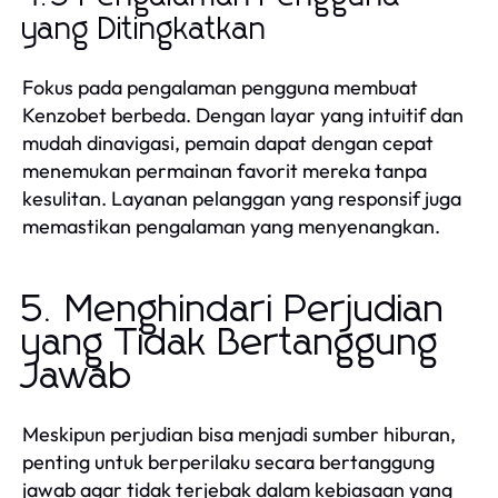
yang Ditingkatkan
Fokus pada pengalaman pengguna membuat
Kenzobet berbeda. Dengan layar yang intuitif dan
mudah dinavigasi, pemain dapat dengan cepat
menemukan permainan favorit mereka tanpa
kesulitan. Layanan pelanggan yang responsif juga
memastikan pengalaman yang menyenangkan.
5. Menghindari Perjudian
yang Tidak Bertanggung
Jawab
Meskipun perjudian bisa menjadi sumber hiburan,
penting untuk berperilaku secara bertanggung
jawab agar tidak terjebak dalam kebiasaan yang