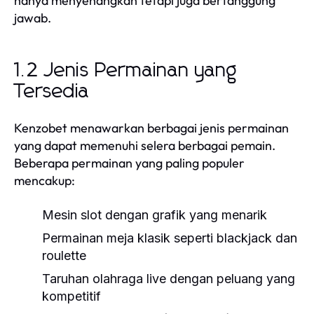
hanya menyenangkan tetapi juga bertanggung
jawab.
1.2 Jenis Permainan yang
Tersedia
Kenzobet menawarkan berbagai jenis permainan
yang dapat memenuhi selera berbagai pemain.
Beberapa permainan yang paling populer
mencakup:
Mesin slot dengan grafik yang menarik
Permainan meja klasik seperti blackjack dan
roulette
Taruhan olahraga live dengan peluang yang
kompetitif