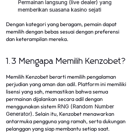
Permainan langsung (live dealer) yang
memberikan suasana kasino sejati
Dengan kategori yang beragam, pemain dapat
memilih dengan bebas sesuai dengan preferensi
dan keterampilan mereka.
1.3 Mengapa Memilih Kenzobet?
Memilih Kenzobet berarti memilih pengalaman
perjudian yang aman dan adil. Platform ini memiliki
lisensi yang sah, memastikan bahwa semua
permainan dijalankan secara adil dengan
menggunakan sistem
RNG (Random Number
. Selain itu, Kenzobet menawarkan
Generator)
antarmuka pengguna yang ramah, serta dukungan
pelanggan yang siap membantu setiap saat.