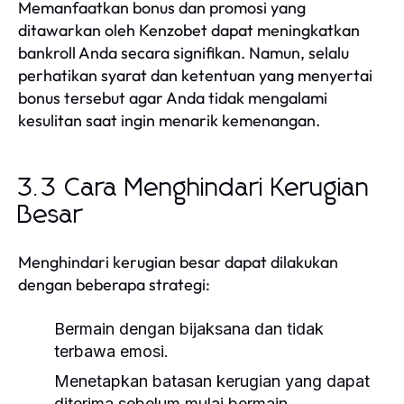
Memanfaatkan bonus dan promosi yang
ditawarkan oleh Kenzobet dapat meningkatkan
bankroll Anda secara signifikan. Namun, selalu
perhatikan syarat dan ketentuan yang menyertai
bonus tersebut agar Anda tidak mengalami
kesulitan saat ingin menarik kemenangan.
3.3 Cara Menghindari Kerugian
Besar
Menghindari kerugian besar dapat dilakukan
dengan beberapa strategi:
Bermain dengan bijaksana dan tidak
terbawa emosi.
Menetapkan batasan kerugian yang dapat
diterima sebelum mulai bermain.