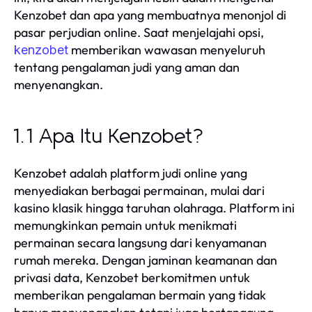
Kenzobet dan apa yang membuatnya menonjol di
pasar perjudian online. Saat menjelajahi opsi,
memberikan wawasan menyeluruh
kenzobet
tentang pengalaman judi yang aman dan
menyenangkan.
1.1 Apa Itu Kenzobet?
Kenzobet adalah platform judi online yang
menyediakan berbagai permainan, mulai dari
kasino klasik hingga taruhan olahraga. Platform ini
memungkinkan pemain untuk menikmati
permainan secara langsung dari kenyamanan
rumah mereka. Dengan jaminan keamanan dan
privasi data, Kenzobet berkomitmen untuk
memberikan pengalaman bermain yang tidak