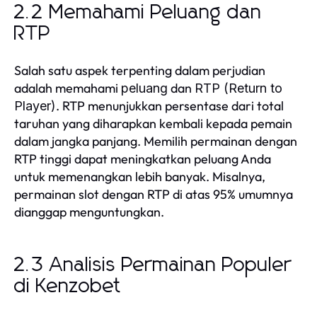
2.2 Memahami Peluang dan
RTP
Salah satu aspek terpenting dalam perjudian
adalah memahami
dan
peluang
RTP (Return to
. RTP menunjukkan persentase dari total
Player)
taruhan yang diharapkan kembali kepada pemain
dalam jangka panjang. Memilih permainan dengan
RTP tinggi dapat meningkatkan peluang Anda
untuk memenangkan lebih banyak. Misalnya,
permainan slot dengan RTP di atas 95% umumnya
dianggap menguntungkan.
2.3 Analisis Permainan Populer
di Kenzobet